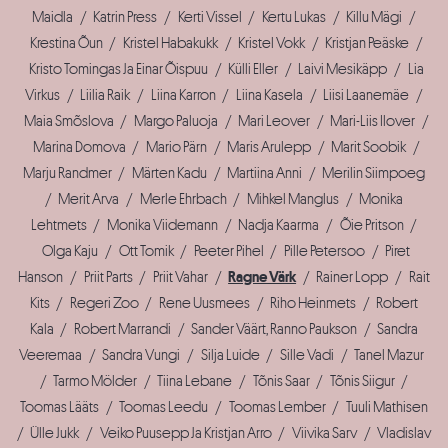
Maidla
/
Katrin Press
/
Kerti Vissel
/
Kertu Lukas
/
Killu Mägi
/
Krestina Õun
/
Kristel Habakukk
/
Kristel Vokk
/
Kristjan Peäske
/
Kristo Tomingas Ja Einar Õispuu
/
Külli Eller
/
Laivi Mesikäpp
/
Lia
Virkus
/
Liilia Raik
/
Liina Karron
/
Liina Kasela
/
Liisi Laanemäe
/
Maia Smõslova
/
Margo Paluoja
/
Mari Leover
/
Mari-Liis Ilover
/
Marina Domova
/
Mario Pärn
/
Maris Arulepp
/
Marit Soobik
/
Marju Randmer
/
Märten Kadu
/
Martiina Anni
/
Merilin Siimpoeg
/
Merit Arva
/
Merle Ehrbach
/
Mihkel Manglus
/
Monika
Lehtmets
/
Monika Viidemann
/
Nadja Kaarma
/
Õie Pritson
/
Olga Kaju
/
Ott Tomik
/
Peeter Pihel
/
Pille Petersoo
/
Piret
Hanson
/
Priit Parts
/
Priit Vahar
/
Ragne Värk
/
Rainer Lopp
/
Rait
Kits
/
Regeri Zoo
/
Rene Uusmees
/
Riho Heinmets
/
Robert
Kala
/
Robert Marrandi
/
Sander Väärt, Ranno Paukson
/
Sandra
Veeremaa
/
Sandra Vungi
/
Silja Luide
/
Sille Vadi
/
Tanel Mazur
/
Tarmo Mölder
/
Tiina Lebane
/
Tõnis Saar
/
Tõnis Siigur
/
Toomas Lääts
/
Toomas Leedu
/
Toomas Lember
/
Tuuli Mathisen
/
Ülle Jukk
/
Veiko Puusepp Ja Kristjan Arro
/
Viivika Sarv
/
Vladislav