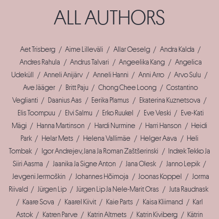
ALL AUTHORS
Aet Trisberg
/
Aime Lilleväli
/
Allar Oeselg
/
Andra Kalda
/
Andres Rahula
/
Andrus Talvari
/
Angeelika Kang
/
Angelica
Udeküll
/
Anneli Anijärv
/
Anneli Hanni
/
Anni Arro
/
Arvo Sulu
/
Ave Jääger
/
Britt Paju
/
Chong Chee Loong
/
Costantino
Veglianti
/
Daanius Aas
/
Eerika Plamus
/
Ekaterina Kuznetsova
/
Elis Toompuu
/
Elvi Salmu
/
Erko Ruukel
/
Eve Veski
/
Eve-Kati
Mägi
/
Hanna Martinson
/
Hardi Nurmine
/
Harri Hanson
/
Heidi
Park
/
Helar Mets
/
Helena Vallimäe
/
Helger Aava
/
Heli
Tombak
/
Igor Andrejev, Jana Ja Roman Zaštšerinski
/
Indrek Tekko Ja
Siiri Aasma
/
Jaanika Ja Signe Anton
/
Jana Olesk
/
Janno Lepik
/
Jevgeni Jermoškin
/
Johannes Hõimoja
/
Joonas Koppel
/
Jorma
Riivald
/
Jürgen Lip
/
Jürgen Lip Ja Nele-Marit Oras
/
Juta Raudnask
/
Kaare Sova
/
Kaarel Kiivit
/
Kaie Parts
/
Kaisa Kliimand
/
Karl
Astok
/
Katren Parve
/
Katrin Altmets
/
Katrin Kiviberg
/
Kätrin