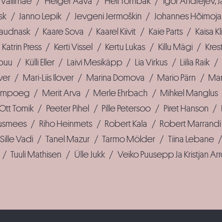
Vallimäe
/
Helger Aava
/
Heli Tombak
/
Igor Andrejev, J
sk
/
Janno Lepik
/
Jevgeni Jermoškin
/
Johannes Hõimoja
Raudnask
/
Kaare Sova
/
Kaarel Kiivit
/
Kaie Parts
/
Kaisa K
Katrin Press
/
Kerti Vissel
/
Kertu Lukas
/
Killu Mägi
/
Kres
spuu
/
Külli Eller
/
Laivi Mesikäpp
/
Lia Virkus
/
Liilia Raik
/
ver
/
Mari-Liis Ilover
/
Marina Domova
/
Mario Pärn
/
Mar
Siimpoeg
/
Merit Arva
/
Merle Ehrbach
/
Mihkel Manglus
Ott Tomik
/
Peeter Pihel
/
Pille Petersoo
/
Piret Hanson
/
usmees
/
Riho Heinmets
/
Robert Kala
/
Robert Marrandi
Sille Vadi
/
Tanel Mazur
/
Tarmo Mölder
/
Tiina Lebane
/
Tuuli Mathisen
/
Ülle Jukk
/
Veiko Puusepp Ja Kristjan Ar