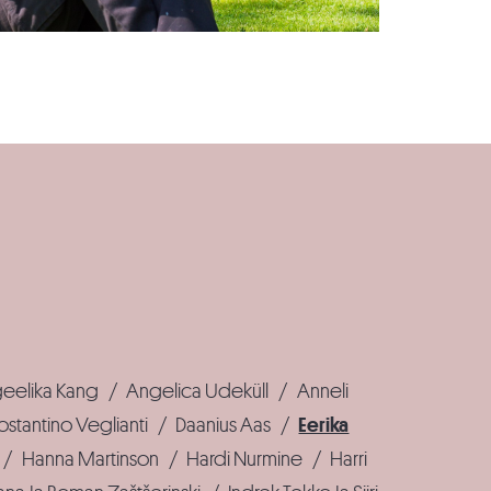
eelika Kang
/
Angelica Udeküll
/
Anneli
ostantino Veglianti
/
Daanius Aas
/
Eerika
/
Hanna Martinson
/
Hardi Nurmine
/
Harri