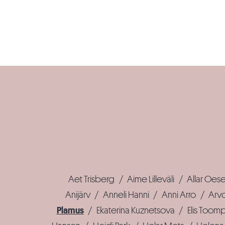
Aet Trisberg
/
Aime Lilleväli
/
Allar Oes
Anijärv
/
Anneli Hanni
/
Anni Arro
/
Arvo
Plamus
/
Ekaterina Kuznetsova
/
Elis Toom