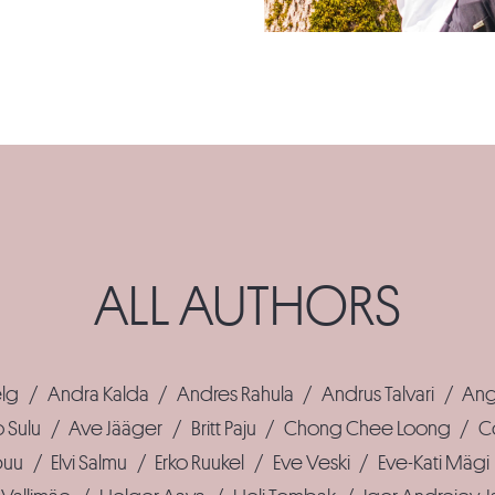
ALL AUTHORS
elg
/
Andra Kalda
/
Andres Rahula
/
Andrus Talvari
/
Ang
 Sulu
/
Ave Jääger
/
Britt Paju
/
Chong Chee Loong
/
C
puu
/
Elvi Salmu
/
Erko Ruukel
/
Eve Veski
/
Eve-Kati Mägi