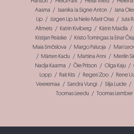
Hanson
/
Heidi Park
/
Helar Mets
/
Helena 
Aasma
/
Jaanika Ja Signe Anton
/
Jana Ole
Lip
/
Jürgen Lip Ja Nele-Marit Oras
/
Juta 
Altmets
/
Katrin Kiviberg
/
Kätrin Maidla
/
Kristjan Peäske
/
Kristo Tomingas Ja Einar Õi
Maia Smõslova
/
Margo Paluoja
/
Mari Leo
/
Märten Kadu
/
Martiina Anni
/
Merilin 
Nadja Kaarma
/
Õie Pritson
/
Olga Kaju
/
Lopp
/
Rait Kits
/
Regeri Zoo
/
Rene U
Veeremaa
/
Sandra Vungi
/
Silja Luide
/
Toomas Leedu
/
Toomas Lember