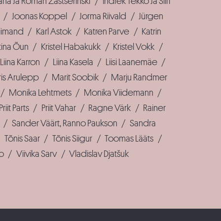
ana Ja Roman Zaštšerinski
/
Indrek Tekko Ja Siiri
/
Joonas Koppel
/
Jorma Riivald
/
Jürgen
liimand
/
Karl Astok
/
Katren Parve
/
Katrin
tina Õun
/
Kristel Habakukk
/
Kristel Vokk
/
Liina Karron
/
Liina Kasela
/
Liisi Laanemäe
/
is Arulepp
/
Marit Soobik
/
Marju Randmer
/
Monika Lehtmets
/
Monika Viidemann
/
Priit Parts
/
Priit Vahar
/
Ragne Värk
/
Rainer
/
Sander Väärt, Ranno Paukson
/
Sandra
/
Tõnis Saar
/
Tõnis Siigur
/
Toomas Lääts
/
ro
/
Viivika Sarv
/
Vladislav Djatšuk