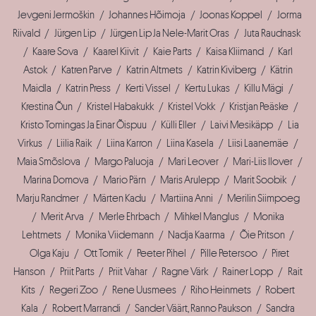
Jevgeni Jermoškin
/
Johannes Hõimoja
/
Joonas Koppel
/
Jorma
Riivald
/
Jürgen Lip
/
Jürgen Lip Ja Nele-Marit Oras
/
Juta Raudnask
/
Kaare Sova
/
Kaarel Kiivit
/
Kaie Parts
/
Kaisa Kliimand
/
Karl
Astok
/
Katren Parve
/
Katrin Altmets
/
Katrin Kiviberg
/
Kätrin
Maidla
/
Katrin Press
/
Kerti Vissel
/
Kertu Lukas
/
Killu Mägi
/
Krestina Õun
/
Kristel Habakukk
/
Kristel Vokk
/
Kristjan Peäske
/
Kristo Tomingas Ja Einar Õispuu
/
Külli Eller
/
Laivi Mesikäpp
/
Lia
Virkus
/
Liilia Raik
/
Liina Karron
/
Liina Kasela
/
Liisi Laanemäe
/
Maia Smõslova
/
Margo Paluoja
/
Mari Leover
/
Mari-Liis Ilover
/
Marina Domova
/
Mario Pärn
/
Maris Arulepp
/
Marit Soobik
/
Marju Randmer
/
Märten Kadu
/
Martiina Anni
/
Merilin Siimpoeg
/
Merit Arva
/
Merle Ehrbach
/
Mihkel Manglus
/
Monika
Lehtmets
/
Monika Viidemann
/
Nadja Kaarma
/
Õie Pritson
/
Olga Kaju
/
Ott Tomik
/
Peeter Pihel
/
Pille Petersoo
/
Piret
Hanson
/
Priit Parts
/
Priit Vahar
/
Ragne Värk
/
Rainer Lopp
/
Rait
Kits
/
Regeri Zoo
/
Rene Uusmees
/
Riho Heinmets
/
Robert
Kala
/
Robert Marrandi
/
Sander Väärt, Ranno Paukson
/
Sandra