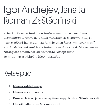
Igor Andrejev, Jana Ja
Roman Zaštšerinski
Kohviku Moon kolmikul on toiduvalmistamisel kasutada
üleloomulikud võimed. Kuidas muudmoodi seletada seda, et
nende söögid kukuvad ikka ja jälle välja kõige maitsvamana?
Kindlasti teevad nad kõiki toitusid omal moel ehk Mooni moodi.
Niisugune omamoodi on ka nende retsept meie
kokaraamatus.Kohviku Moon asutajad
Retseptid
Mooni pihlakanaps
Mooni aroonianaps
Punase läätse ja kookospiima supp Kolme Sibula moodi
Maasika-Pavlova Mooni moodi