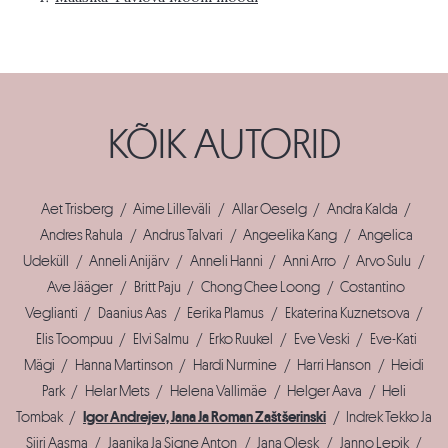
KÕIK AUTORID
Aet Trisberg
/
Aime Lilleväli
/
Allar Oeselg
/
Andra Kalda
/
Andres Rahula
/
Andrus Talvari
/
Angeelika Kang
/
Angelica
Udeküll
/
Anneli Anijärv
/
Anneli Hanni
/
Anni Arro
/
Arvo Sulu
/
Ave Jääger
/
Britt Paju
/
Chong Chee Loong
/
Costantino
Veglianti
/
Daanius Aas
/
Eerika Plamus
/
Ekaterina Kuznetsova
/
Elis Toompuu
/
Elvi Salmu
/
Erko Ruukel
/
Eve Veski
/
Eve-Kati
Mägi
/
Hanna Martinson
/
Hardi Nurmine
/
Harri Hanson
/
Heidi
Park
/
Helar Mets
/
Helena Vallimäe
/
Helger Aava
/
Heli
Tombak
/
Igor Andrejev, Jana Ja Roman Zaštšerinski
/
Indrek Tekko Ja
Siiri Aasma
/
Jaanika Ja Signe Anton
/
Jana Olesk
/
Janno Lepik
/