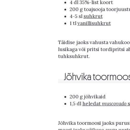
4 dl 35%-list koort
200 g toajsooja toorjuust
4-5 sl
suhkrut
1 tl
vanillisuhkrut
Täidise jaoks vahusta vahukoo
lusikaga või pritsi tordipritsi
tuhksuhkrut.
Jõhvika toormoos
200 g jõhvikaid
1,5 dl
heledat
muscovado
s
Jõhvika toormoosi jaoks purust
moosi jaoks väikese augu uuri