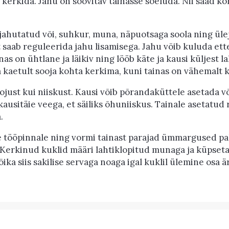
kerkida. Jahu on soovitav tainasse sõeluda. Nii saad k
 jahutatud või, suhkur, muna, näpuotsaga soola ning ül
st saab reguleerida jahu lisamisega. Jahu võib kuluda e
as on ühtlane ja läikiv ning lööb käte ja kausi küljest la
ga kaetult sooja kohta kerkima, kuni tainas on vähemalt
ojust kui niiskust. Kausi võib põrandaküttele asetada võ
sitäie veega, et säiliks õhuniiskus. Tainale asetatud r
.
 tööpinnale ning vormi tainast parajad ümmargused pall
Kerkinud kuklid määri lahtiklopitud munaga ja küpseta
õika siis sakilise servaga noaga igal kuklil ülemine osa ä