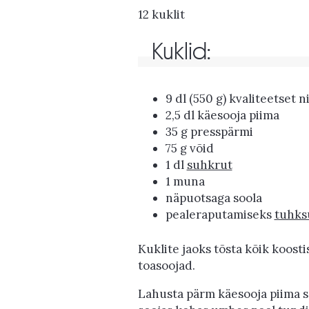
12 kuklit
Kuklid:
9 dl (550 g) kvaliteetset 
2,5 dl käesooja piima
35 g presspärmi
75 g võid
1 dl
suhkrut
1 muna
näpuotsaga soola
pealeraputamiseks
tuhks
Kuklite jaoks tõsta kõik koosti
toasoojad.
Lahusta pärm käesooja piima s