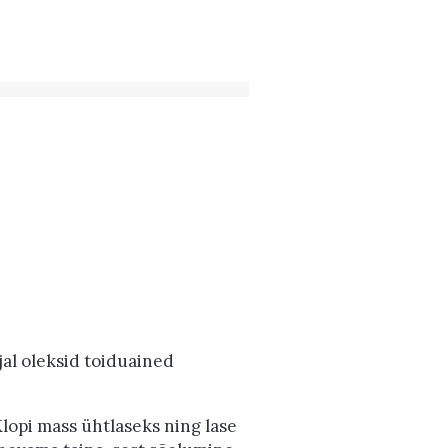
jal oleksid toiduained
opi mass ühtlaseks ning lase