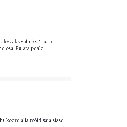
 kohevaks vahuks. Tõsta
ne osa. Puista peale
ukoore alla (võid saia sisse