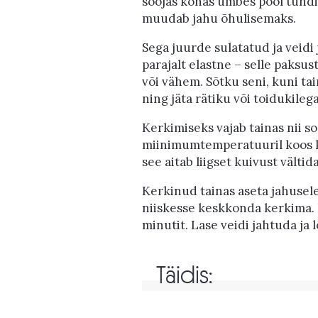
soojas kohas umbes pool tundi 
muudab jahu õhulisemaks.
Sega juurde sulatatud ja veidi
parajalt elastne – selle paksu
või vähem. Sõtku seni, kuni tain
ning jäta rätiku või toidukile
Kerkimiseks vajab tainas nii so
miinimumtemperatuuril koos kau
see aitab liigset kuivust vältida
Kerkinud tainas aseta jahusele
niiskesse keskkonda kerkima. 
minutit. Lase veidi jahtuda ja l
Täidis: