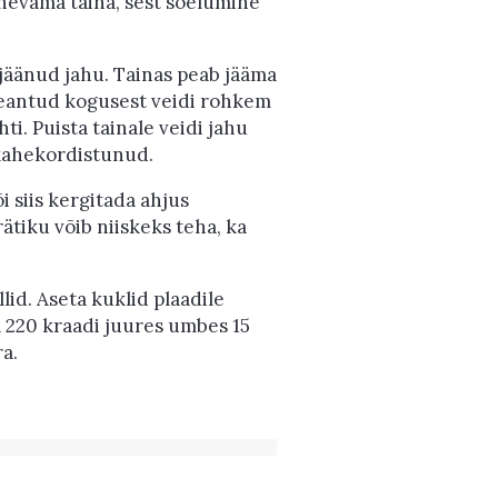
ohevama taina, sest sõelumine
ejäänud jahu. Tainas peab jääma
tteantud kogusest veidi rohkem
hti. Puista tainale veidi jahu
 kahekordistunud.
i siis kergitada ahjus
ätiku võib niiskeks teha, ka
id. Aseta kuklid plaadile
 220 kraadi juures umbes 15
ra.