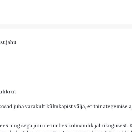
nisujahu
uhkrut
sosad juba varakult külmkapist välja, et tainategemise a
ees ning sega juurde umbes kolmandik jahukogusest. Kl