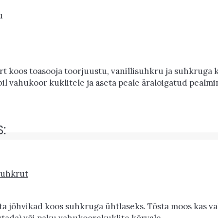
u
rt koos toasooja toorjuustu, vanillisuhkru ja suhkruga
 abil vahukoor kuklitele ja aseta peale äralõigatud pealmi
:
uhkrut
a jõhvikad koos suhkruga ühtlaseks. Tõsta moos kas vah
stada) või paku vahukoorekuklite kõrvale.