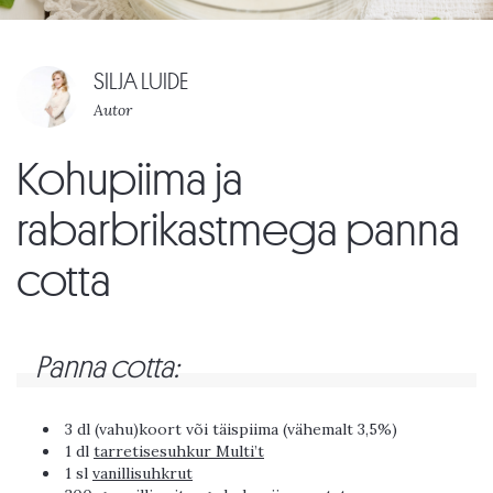
SILJA LUIDE
Autor
Kohupiima ja
rabarbrikastmega panna
cotta
Panna cotta:
3 dl (vahu)koort või täispiima (vähemalt 3,5%)
1 dl
tarretisesuhkur Multi’t
1 sl
vanillisuhkrut