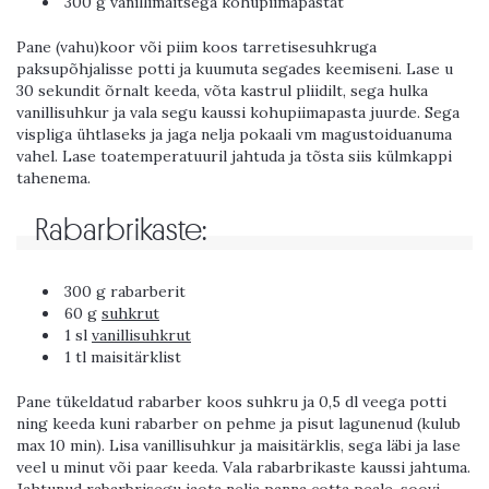
300 g vanillimaitsega kohupiimapastat
Pane (vahu)koor või piim koos tarretisesuhkruga
paksupõhjalisse potti ja kuumuta segades keemiseni. Lase u
30 sekundit õrnalt keeda, võta kastrul pliidilt, sega hulka
vanillisuhkur ja vala segu kaussi kohupiimapasta juurde. Sega
vispliga ühtlaseks ja jaga nelja pokaali vm magustoiduanuma
vahel. Lase toatemperatuuril jahtuda ja tõsta siis külmkappi
tahenema.
Rabarbrikaste:
300 g rabarberit
60 g
suhkrut
1 sl
vanillisuhkrut
1 tl maisitärklist
Pane tükeldatud rabarber koos suhkru ja 0,5 dl veega potti
ning keeda kuni rabarber on pehme ja pisut lagunenud (kulub
max 10 min). Lisa vanillisuhkur ja maisitärklis, sega läbi ja lase
veel u minut või paar keeda. Vala rabarbrikaste kaussi jahtuma.