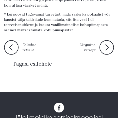
Jahtunud rabarbrisegu jaota nelja panna cotta peale, soovi
korral lisa värsket münti.
* kui soovid tugevamat tarretist, mida saaks ka pokaalist või
kausist välja taldrikule kummutada, siis lisa veel 1 dl
tarretisesuhkrut ja kasuta vanillimaitselise kohupiimapasta
asemel maitsestamata kohupiimapastat.
Eelmine
Järgmine
retsept
retsept
Tagasi esilehele