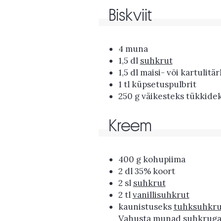
Biskviit
4 muna
1,5 dl
suhkrut
1,5 dl maisi- või kartulitär
1 tl küpsetuspulbrit
250 g väikesteks tükkidek
Kreem
400 g kohupiima
2 dl 35% koort
2 sl
suhkrut
2 tl
vanillisuhkrut
kaunistuseks
tuhksuhkru
Vahusta munad suhkruga k