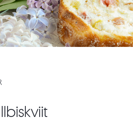
R
lbiskviit