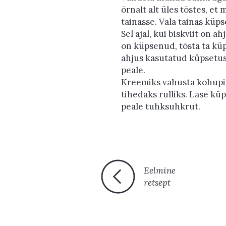
õrnalt alt üles tõstes, et
tainasse. Vala tainas küp
Sel ajal, kui biskviit on 
on küpsenud, tõsta ta kü
ahjus kasutatud küpsetuspa
peale.
Kreemiks vahusta kohupiim
tihedaks rulliks. Lase k
peale tuhksuhkrut.
Eelmine
retsept