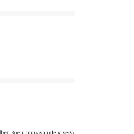
ber. Sõelu munavahule ja sega