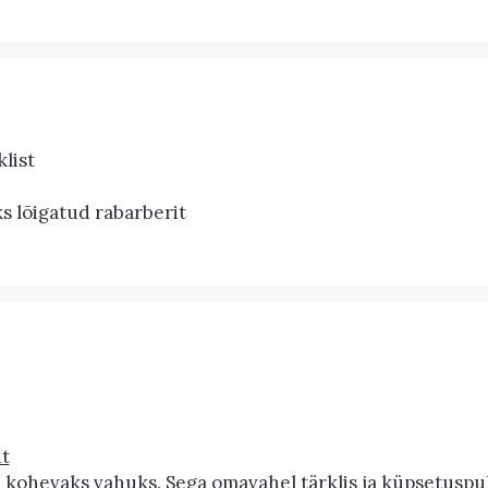
klist
s lõigatud rabarberit
t
ohevaks vahuks. Sega omavahel tärklis ja küpsetuspul