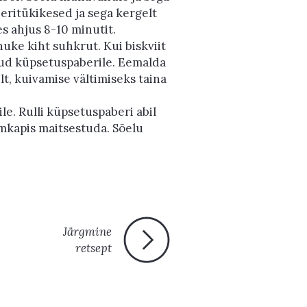
beritükikesed ja sega kergelt
s ahjus 8-10 minutit.
õhuke kiht suhkrut. Kui biskviit
tud küpsetuspaberile. Eemalda
lt, kuivamise vältimiseks taina
e. Rulli küpsetuspaberi abil
mkapis maitsestuda. Sõelu
Järgmine
retsept