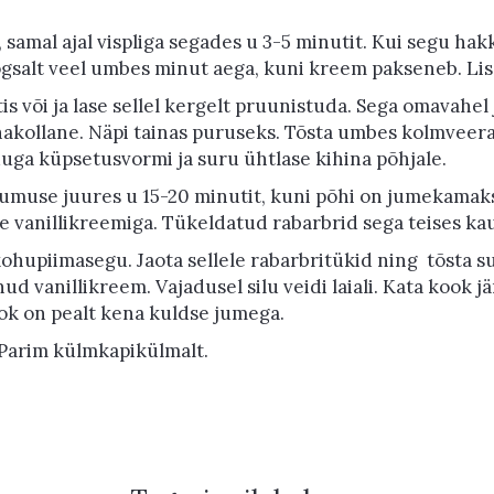
amal ajal vispliga segades u 3-5 minutit. Kui segu hak
oogsalt veel umbes minut aega, kuni kreem pakseneb. Lisa
is või ja lase sellel kergelt pruunistuda. Sega omavahel
unakollane. Näpi tainas puruseks. Tõsta umbes kolmvee
ga küpsetusvormi ja suru ühtlase kihina põhjale.
umuse juures u 15-20 minutit, kuni põhi on jumekamak
 vanillikreemiga. Tükeldatud rabarbrid sega teises ka
ohupiimasegu. Jaota sellele rabarbritükid ning
tõsta s
d vanillikreem. Vajadusel silu veidi laiali. Kata kook 
ook on pealt kena kuldse jumega.
. Parim külmkapikülmalt.