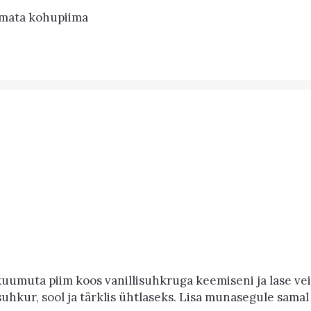
amata kohupiima
uumuta piim koos vanillisuhkruga keemiseni ja lase veid
suhkur, sool ja tärklis ühtlaseks. Lisa munasegule samal