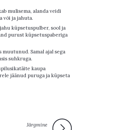
kab mulisema, alanda veidi
 või ja jahuta.
 jahu küpsetuspulber, sool ja
rand purust küpsetuspaberiga
s muutunud. Samal ajal sega
usis suhkruga.
upilusikatäite kaupa
järele jäänud puruga ja küpseta
Järgmine