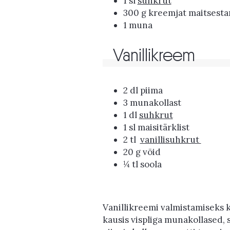
1 sl
suhkrut
300 g kreemjat maitsest
1 muna
Vanillikreem
2 dl piima
3 munakollast
1 dl
suhkrut
1 sl maisitärklist
2 tl
vanillisuhkrut
20 g võid
¼ tl soola
Vanillikreemi valmistamiseks k
kausis vispliga munakollased, 