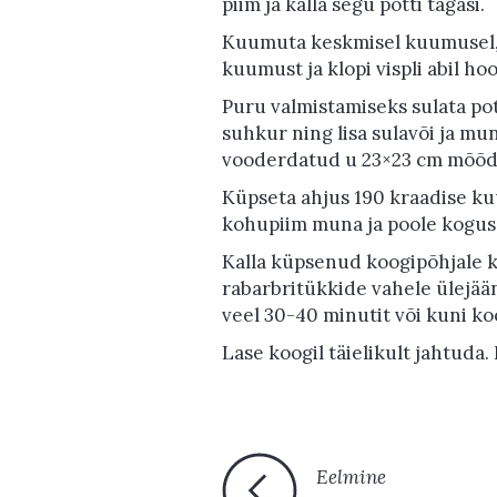
piim ja kalla segu potti tagasi.
Kuumuta keskmisel kuumusel, s
kuumust ja klopi vispli abil h
Puru valmistamiseks sulata pot
suhkur ning lisa sulavõi ja m
vooderdatud u 23×23 cm mõõdu
Küpseta ahjus 190 kraadise ku
kohupiim muna ja poole koguse
Kalla küpsenud koogipõhjale k
rabarbritükkide vahele ülejäänu
veel 30-40 minutit või kuni k
Lase koogil täielikult jahtuda
Eelmine