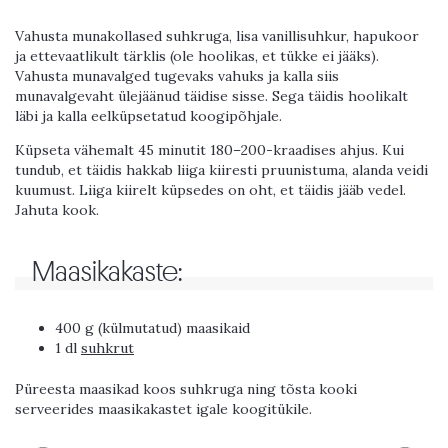
Vahusta munakollased suhkruga, lisa vanillisuhkur, hapukoor
ja ettevaatlikult tärklis (ole hoolikas, et tükke ei jääks).
Vahusta munavalged tugevaks vahuks ja kalla siis
munavalgevaht ülejäänud täidise sisse. Sega täidis hoolikalt
läbi ja kalla eelküpsetatud koogipõhjale.
Küpseta vähemalt 45 minutit 180–200-kraadises ahjus. Kui
tundub, et täidis hakkab liiga kiiresti pruunistuma, alanda veidi
kuumust. Liiga kiirelt küpsedes on oht, et täidis jääb vedel.
Jahuta kook.
Maasikakaste:
400 g (külmutatud) maasikaid
1 dl
suhkrut
Püreesta maasikad koos suhkruga ning tõsta kooki
serveerides maasikakastet igale koogitükile.