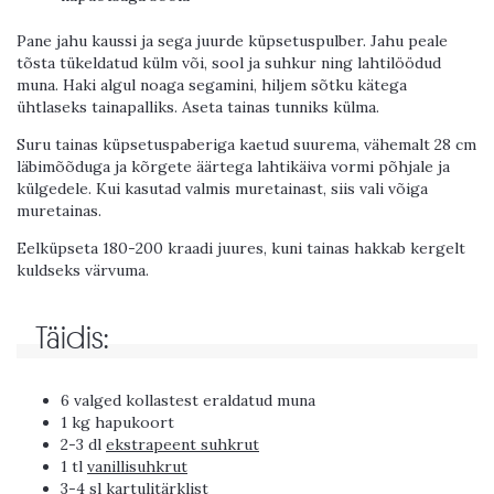
Pane jahu kaussi ja sega juurde küpsetuspulber. Jahu peale
tõsta tükeldatud külm või, sool ja suhkur ning lahtilöödud
muna. Haki algul noaga segamini, hiljem sõtku kätega
ühtlaseks tainapalliks. Aseta tainas tunniks külma.
Suru tainas küpsetuspaberiga kaetud suurema, vähemalt 28 cm
läbimõõduga ja kõrgete äärtega lahtikäiva vormi põhjale ja
külgedele. Kui kasutad valmis muretainast, siis vali võiga
muretainas.
Eelküpseta 180-200 kraadi juures, kuni tainas hakkab kergelt
kuldseks värvuma.
Täidis:
6 valged kollastest eraldatud muna
1 kg hapukoort
2-3 dl
ekstrapeent suhkrut
1 tl
vanillisuhkrut
3-4 sl kartulitärklist