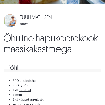
TUULI MATHISEN
Autor
Õhuline hapukoorekook
maasikakastmega
Põhi:
300 g nisujahu
200 g võid
1 dl
suhkrut
1 muna
1 tl küpsetuspulbrit
näpuotsaga soola