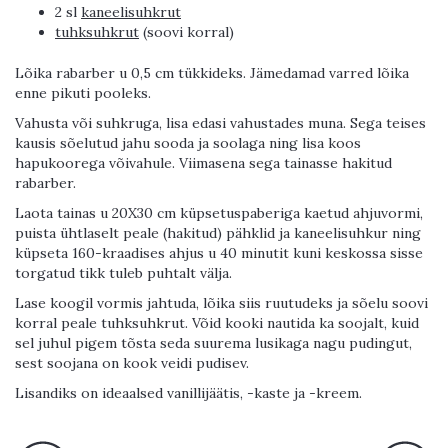
2 sl
kaneelisuhkrut
tuhksuhkrut
(soovi korral)
Lõika rabarber u 0,5 cm tükkideks. Jämedamad varred lõika
enne pikuti pooleks.
Vahusta või suhkruga, lisa edasi vahustades muna. Sega teises
kausis sõelutud jahu sooda ja soolaga ning lisa koos
hapukoorega võivahule. Viimasena sega tainasse hakitud
rabarber.
Laota tainas u 20X30 cm küpsetuspaberiga kaetud ahjuvormi,
puista ühtlaselt peale (hakitud) pähklid ja kaneelisuhkur ning
küpseta 160-kraadises ahjus u 40 minutit kuni keskossa sisse
torgatud tikk tuleb puhtalt välja.
Lase koogil vormis jahtuda, lõika siis ruutudeks ja sõelu soovi
korral peale tuhksuhkrut. Võid kooki nautida ka soojalt, kuid
sel juhul pigem tõsta seda suurema lusikaga nagu pudingut,
sest soojana on kook veidi pudisev.
Lisandiks on ideaalsed vanillijäätis, -kaste ja -kreem.