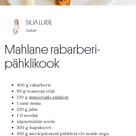
SILJA LUIDE
Autor
Mahlane rabarberi-
pähklikook
400 g rabarberit
90 g toasooja võid
220 g
muscovado suhkrut
1 suur muna
220 g jahu
1 tl soodat
näpuotsatäis soola
300 g hapukoort
100 g meelepäraseid pähkleid või nende segu