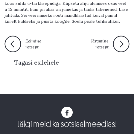
koos suhkru-tärklisepudiga. Küpseta ahju alumises osas veel
u 15 minutit, kuni pirukas on jumekas ja täidis tahenenud. Lase
jahtuda. Serveerimiseks rösti mandlilaastud kuival pannil
kiirelt kuldseks ja puista koogile. Sõelu peale tuhksuhkur.
Eelmine
Järgmine
retsept
retsept
Tagasi esilehele
Jälgi meid ka sotsiaalmeedias!