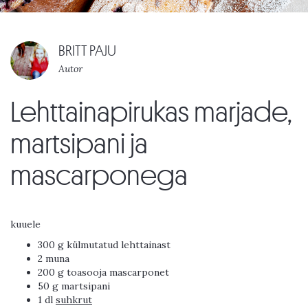
BRITT PAJU
Autor
Lehttainapirukas marjade,
martsipani ja
mascarponega
kuuele
300 g külmutatud lehttainast
2 muna
200 g toasooja mascarponet
50 g martsipani
1 dl
suhkrut