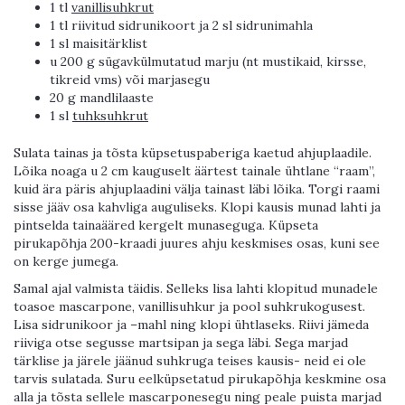
1 tl
vanillisuhkrut
1 tl riivitud sidrunikoort ja 2 sl sidrunimahla
1 sl maisitärklist
u 200 g sügavkülmutatud marju (nt mustikaid, kirsse,
tikreid vms) või marjasegu
20 g mandlilaaste
1 sl
tuhksuhkrut
Sulata tainas ja tõsta küpsetuspaberiga kaetud ahjuplaadile.
Lõika noaga u 2 cm kauguselt äärtest tainale ühtlane “raam”,
kuid ära päris ahjuplaadini välja tainast läbi lõika. Torgi raami
sisse jääv osa kahvliga auguliseks. Klopi kausis munad lahti ja
pintselda tainaääred kergelt munaseguga. Küpseta
pirukapõhja 200-kraadi juures ahju keskmises osas, kuni see
on kerge jumega.
Samal ajal valmista täidis. Selleks lisa lahti klopitud munadele
toasoe mascarpone, vanillisuhkur ja pool suhkrukogusest.
Lisa sidrunikoor ja –mahl ning klopi ühtlaseks. Riivi jämeda
riiviga otse segusse martsipan ja sega läbi. Sega marjad
tärklise ja järele jäänud suhkruga teises kausis- neid ei ole
tarvis sulatada. Suru eelküpsetatud pirukapõhja keskmine osa
alla ja tõsta sellele mascarponesegu ning peale puista marjad