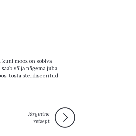
i kuni moos on sobiva
e saab välja nägema juba
s, tõsta steriliseeritud
Järgmine
retsept