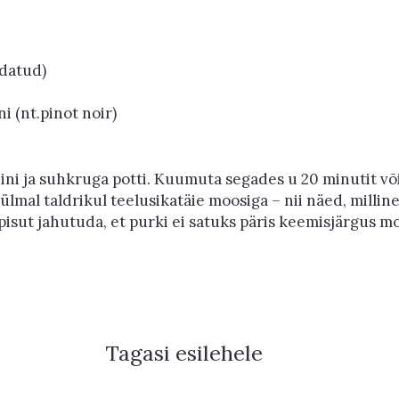
ldatud)
i (nt.pinot noir)
ini ja suhkruga potti. Kuumuta segades u 20 minutit võ
ülmal taldrikul teelusikatäie moosiga – nii näed, millin
isut jahutuda, et purki ei satuks päris keemisjärgus moo
Tagasi esilehele