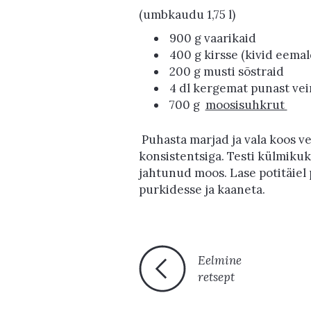
(umbkaudu 1,75 l)
900 g vaarikaid
400 g kirsse (kivid eema
200 g musti sõstraid
4 dl kergemat punast vein
700 g
moosisuhkrut
Puhasta marjad ja vala koos ve
konsistentsiga. Testi külmikuk
jahtunud moos. Lase potitäiel p
purkidesse ja kaaneta.
Eelmine
retsept