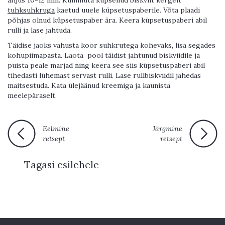
ahjus 10-12 min. Kummuta küpsenud biskviit kergelt
tuhksuhkruga
kaetud uuele küpsetuspaberile. Võta plaadi
põhjas olnud küpsetuspaber ära. Keera küpsetuspaberi abil
rulli ja lase jahtuda.
Täidise jaoks vahusta koor suhkrutega kohevaks, lisa segades
kohupiimapasta. Laota
pool täidist jahtunud biskviidile ja
puista peale marjad ning keera see siis küpsetuspaberi abil
tihedasti lühemast servast rulli. Lase rullbiskviidil jahedas
maitsestuda. Kata ülejäänud kreemiga ja kaunista
meelepäraselt.
Eelmine
Järgmine
retsept
retsept
Tagasi esilehele