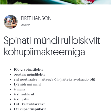
PIRET HANSON
Autor
Spinati-mündi rullbiskviit
kohupiimakreemiga
100 g spinatilehti
peotäis mündilehti
2 sl neutraalse maitsega õli (näiteks avokaado õli)
1/2 sidruni mahl
4 muna
4 sl
suhkrut
4 sl
jahu
1 sl
kartulitärklist
1 tl küpsetuspulbrit