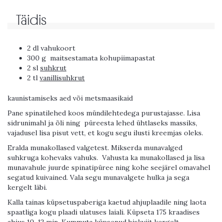
Täidis
2 dl vahukoort
300 g
maitsestamata kohupiimapastat
2 sl
suhkrut
2 tl
vanillisuhkrut
kaunistamiseks aed või metsmaasikaid
Pane spinatilehed koos mündilehtedega purustajasse. Lisa
sidrunimahl ja õli ning
püreesta lehed ühtlaseks massiks,
vajadusel lisa pisut vett, et kogu segu ilusti kreemjas oleks.
Eralda munakollased valgetest. Mikserda munavalged
suhkruga kohevaks vahuks.
Vahusta ka munakollased ja lisa
munavahule juurde spinatipüree ning kohe seejärel omavahel
segatud kuivained. Vala segu munavalgete hulka ja sega
kergelt läbi.
Kalla tainas küpsetuspaberiga kaetud ahjuplaadile ning laota
spaatliga kogu plaadi ulatuses laiali. Küpseta 175 kraadises