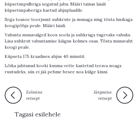
küpsetuspulbriga segatud jahu. Määri tainas laiali
küpsetuspaberiga kaetud ahjuplaadile.
Sega toasoe toorjuust suhkrute ja munaga ning tõsta lusikaga
koogipõhja peale. Määri laiali.
Vahusta munavalged koos soola ja suhkruga tugevaks vahuks.
Lisa suhkrut vahustamise käigus kolmes osas. Tõsta munavaht
koogi peale.
Küpseta 175 kraadises ahjus 40 minutit.
Lõika jahtunud kooki kuuma vette kastetud terava noaga
ruutudeks, siis ei jää pehme besee noa külge kinni.
Eelmine
Järgmine
retsept
retsept
Tagasi esilehele