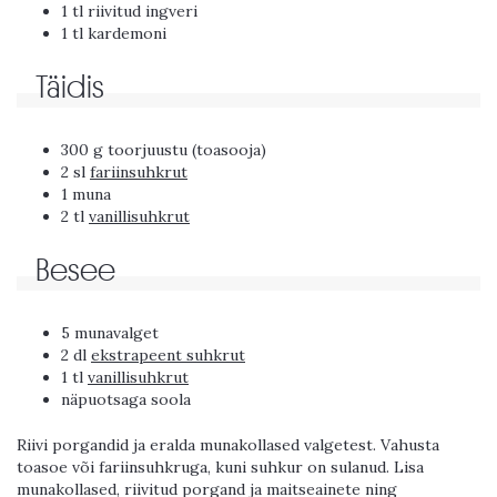
1 tl riivitud ingveri
1 tl kardemoni
Täidis
300 g toorjuustu (toasooja)
2 sl
fariinsuhkrut
1 muna
2 tl
vanillisuhkrut
Besee
5 munavalget
2 dl
ekstrapeent suhkrut
1 tl
vanillisuhkrut
näpuotsaga soola
Riivi porgandid ja eralda munakollased valgetest. Vahusta
toasoe või fariinsuhkruga, kuni suhkur on sulanud. Lisa
munakollased, riivitud porgand ja maitseainete ning