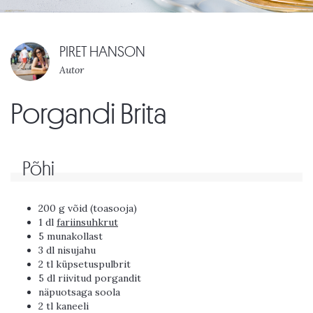
PIRET HANSON
Autor
Porgandi Brita
Põhi
200 g võid (toasooja)
1 dl
fariinsuhkrut
5 munakollast
3 dl nisujahu
2 tl küpsetuspulbrit
5 dl riivitud porgandit
näpuotsaga soola
2 tl kaneeli