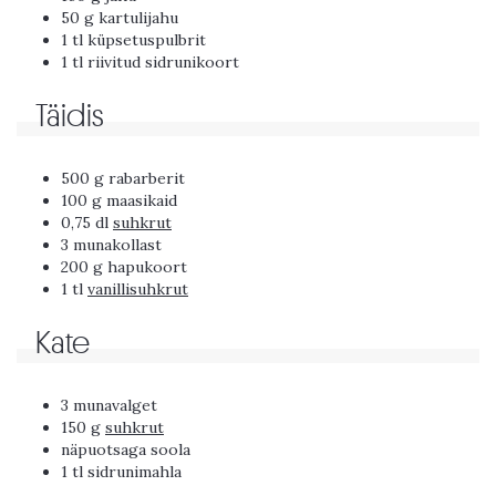
50 g kartulijahu
1 tl küpsetuspulbrit
1 tl riivitud sidrunikoort
Täidis
500 g rabarberit
100 g maasikaid
0,75 dl
suhkrut
3 munakollast
200 g hapukoort
1 tl
vanillisuhkrut
Kate
3 munavalget
150 g
suhkrut
näpuotsaga soola
1 tl sidrunimahla