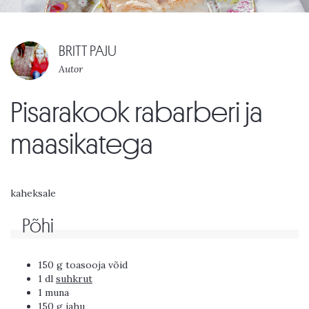
BRITT PAJU
Autor
Pisarakook rabarberi ja
maasikatega
kaheksale
Põhi
150 g toasooja võid
1 dl
suhkrut
1 muna
150 g jahu