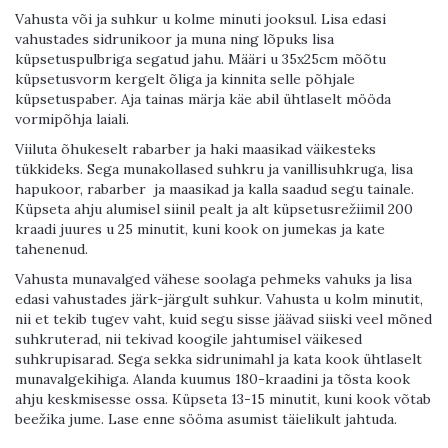
Vahusta või ja suhkur u kolme minuti jooksul. Lisa edasi
vahustades sidrunikoor ja muna ning lõpuks lisa
küpsetuspulbriga segatud jahu. Määri u 35x25cm mõõtu
küpsetusvorm kergelt õliga ja kinnita selle põhjale
küpsetuspaber. Aja tainas märja käe abil ühtlaselt mööda
vormipõhja laiali.
Viiluta õhukeselt rabarber ja haki maasikad väikesteks
tükkideks. Sega munakollased suhkru ja vanillisuhkruga, lisa
hapukoor, rabarber
ja maasikad ja kalla saadud segu tainale.
Küpseta ahju alumisel siinil pealt ja alt küpsetusrežiimil 200
kraadi juures u 25 minutit, kuni kook on jumekas ja kate
tahenenud.
Vahusta munavalged vähese soolaga pehmeks vahuks ja lisa
edasi vahustades järk-järgult suhkur. Vahusta u kolm minutit,
nii et tekib tugev vaht, kuid segu sisse jäävad siiski veel mõned
suhkruterad, nii tekivad koogile jahtumisel väikesed
suhkrupisarad. Sega sekka sidrunimahl ja kata kook ühtlaselt
munavalgekihiga. Alanda kuumus 180-kraadini ja tõsta kook
ahju keskmisesse ossa. Küpseta 13-15 minutit, kuni kook võtab
beežika jume. Lase enne sööma asumist täielikult jahtuda.