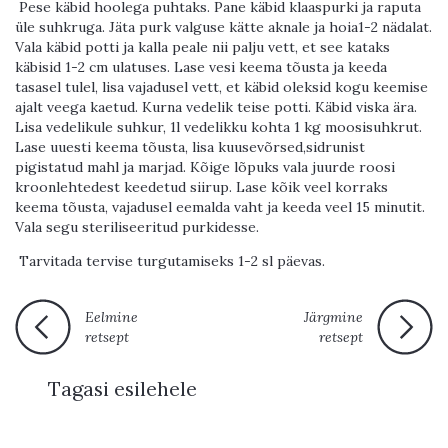
Pese käbid hoolega puhtaks. Pane käbid klaaspurki ja raputa
üle suhkruga. Jäta purk valguse kätte aknale ja hoia1-2 nädalat.
Vala käbid potti ja kalla peale nii palju vett, et see kataks
käbisid 1-2 cm ulatuses. Lase vesi keema tõusta ja keeda
tasasel tulel, lisa vajadusel vett, et käbid oleksid kogu keemise
ajalt veega kaetud. Kurna vedelik teise potti. Käbid viska ära.
Lisa vedelikule suhkur, 1l vedelikku kohta 1 kg moosisuhkrut.
Lase uuesti keema tõusta, lisa kuusevõrsed,sidrunist
pigistatud mahl ja marjad. Kõige lõpuks vala juurde roosi
kroonlehtedest keedetud siirup. Lase kõik veel korraks
keema tõusta, vajadusel eemalda vaht ja keeda veel 15 minutit.
Vala segu steriliseeritud purkidesse.
Tarvitada tervise turgutamiseks 1-2 sl päevas.
Eelmine
Järgmine
retsept
retsept
Tagasi esilehele