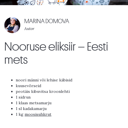
MARINA DOMOVA
Autor
Nooruse eliksiir – Eesti
mets
noori männi või lehise käbisid
kuusevõrseid
peotäis kibuvitsa kroonlehti
1 sidrun
1 klaas metsamarju
1 sl kadakamarju
1 kg
moosisuhkrut