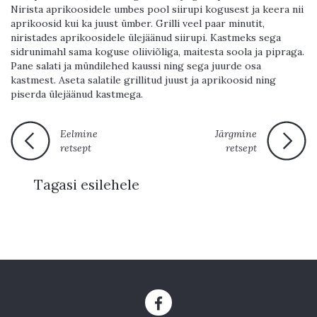
Nirista aprikoosidele umbes pool siirupi kogusest ja keera nii
aprikoosid kui ka juust ümber. Grilli veel paar minutit,
niristades aprikoosidele ülejäänud siirupi. Kastmeks sega
sidrunimahl sama koguse oliiviõliga, maitesta soola ja pipraga.
Pane salati ja mündilehed kaussi ning sega juurde osa
kastmest. Aseta salatile grillitud juust ja aprikoosid ning
piserda ülejäänud kastmega.
Eelmine
Järgmine
retsept
retsept
Tagasi esilehele