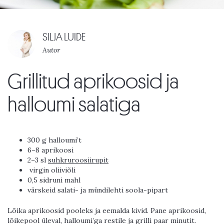
SILJA LUIDE
Autor
Grillitud aprikoosid ja
halloumi salatiga
300 g halloumi’t
6–8 aprikoosi
2–3 sl
suhkruroosiirupit
virgin oliiviõli
0,5 sidruni mahl
värskeid salati- ja mündilehti soola-pipart
Lõika aprikoosid pooleks ja eemalda kivid. Pane aprikoosid,
lõikepool üleval, halloumi’ga restile ja grilli paar minutit.