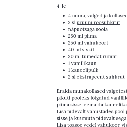
4-le
4 muna, valged ja kollase
2 sl
pruuni roosuhkrut
näpuotsaga soola
250 ml piima
250 ml vahukoort
40 ml viskit
20 ml tumedat rummi
1 vanillikaun
1 kaneelipulk
2 sl
ekstrapeent suhkrut
Eralda munakollased valgetest.
pikuti pooleks lõigatud vanill
piima sisse, eemalda kaneelikan
Lisa pidevalt vahustades pool
sisse ja kuumuta pidevalt sega
Lisa toasoe vedel vahukoor, vi