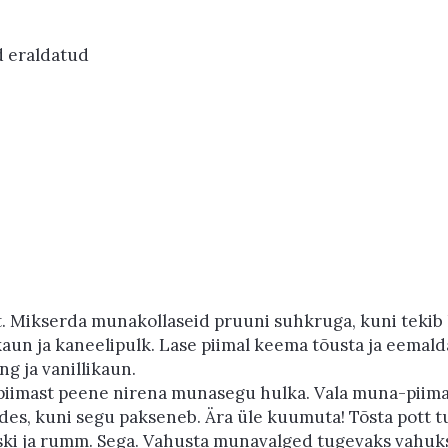
d eraldatud
 Mikserda munakollaseid pruuni suhkruga, kuni tekib he
ikaun ja kaneelipulk. Lase piimal keema tõusta ja eemald
g ja vanillikaun.
 piimast peene nirena munasegu hulka. Vala muna-piima
des, kuni segu pakseneb. Ära üle kuumuta! Tõsta pott tu
ski ja rumm. Sega. Vahusta munavalged tugevaks vahuks,