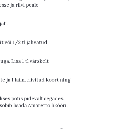
se ja riivi peale
alt.
t või 1/2 tl jahvatud
uga. Lisa 1 tl värskelt
 ja 1 laimi riivitud koort ning
ises potis pidevalt segades.
sobib lisada Amaretto likööri.