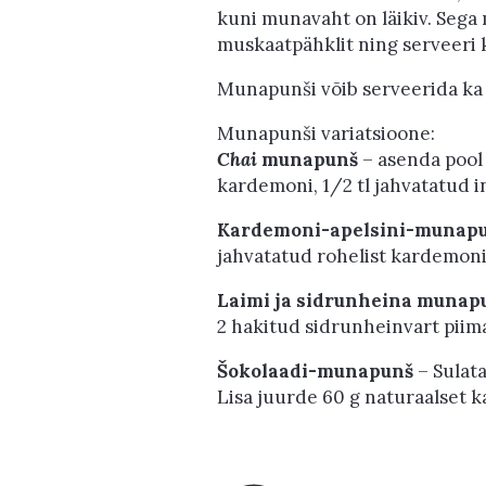
kuni munavaht on läikiv. Sega 
muskaatpähklit ning serveeri 
Munapunši võib serveerida ka k
Munapunši variatsioone:
Chai
munapunš
– asenda pool
kardemoni, 1/2 tl jahvatatud in
Kardemoni-apelsini-munap
jahvatatud rohelist kardemoni
Laimi ja sidrunheina munap
2 hakitud sidrunheinvart piim
Šokolaadi-munapunš
– Sulata
Lisa juurde 60 g naturaalset k