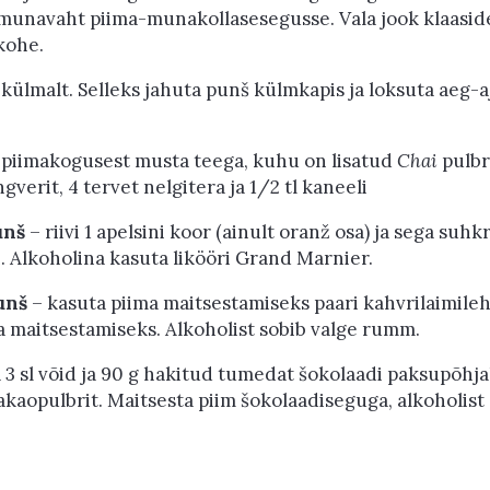
munavaht piima-munakollasesegusse. Vala jook klaasides
kohe.
ülmalt. Selleks jahuta punš külmkapis ja loksuta aeg-aj
 piimakogusest musta teega, kuhu on lisatud
Chai
pulbri
gverit, 4 tervet nelgitera ja 1/2 tl kaneeli
unš
– riivi 1 apelsini koor (ainult oranž osa) ja sega suhkr
. Alkoholina kasuta likööri Grand Marnier.
unš
– kasuta piima maitsestamiseks paari kahvrilaimilehte
a maitsestamiseks. Alkoholist sobib valge rumm.
 3 sl võid ja 90 g hakitud tumedat šokolaadi paksupõhjal
akaopulbrit. Maitsesta piim šokolaadiseguga, alkoholist 