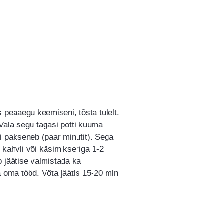
 peaaegu keemiseni, tõsta tulelt.
 Vala segu tagasi potti kuuma
i pakseneb (paar minutit). Sega
 kahvli või käsimikseriga 1-2
b jäätise valmistada ka
 oma tööd. Võta jäätis 15-20 min