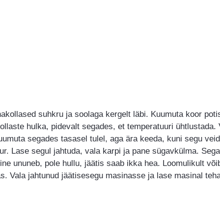
kollased suhkru ja soolaga kergelt läbi. Kuumuta koor potis
llaste hulka, pidevalt segades, et temperatuuri ühtlustada.
uumuta segades tasasel tulel, aga ära keeda, kuni segu veid
ur. Lase segul jahtuda, vala karpi ja pane sügavkülma. Sega
e ununeb, pole hullu, jäätis saab ikka hea. Loomulikult või
s. Vala jahtunud jäätisesegu masinasse ja lase masinal teha