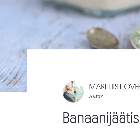
MARI-LIIS ILOVE
Autor
Banaanijäätis