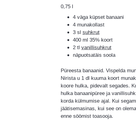
0,75 l
4 väga küpset banaani
4 munakollast
3 sl
suhkrut
400 ml 35% koort
2 tl
vanillisuhkrut
näpuotsatäis soola
Püreesta banaanid. Vispelda muna
Nirista u 1 dl kuuma koort munako
koore hulka, pidevalt segades. K
hulka banaanipüree ja vanillisuhk
korda külmumise ajal. Kui segamin
jäätisemasinas, kui see on olema
enne söömist toasooja.