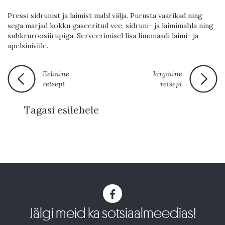
Pressi sidrunist ja laimist mahl välja. Purusta vaarikad ning
sega marjad kokku gaseeritud vee, sidruni- ja laimimahla ning
suhkruroosiirupiga. Serveerimisel lisa limonaadi laimi- ja
apelsiniviile.
Eelmine
Järgmine
retsept
retsept
Tagasi esilehele
Jälgi meid ka sotsiaalmeedias!