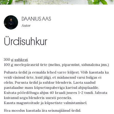
DAANIUS AAS
Autor
Ürdisuhkur
300 g
suhkrut
100 g meelepäraseid ürte (meliss, piparmünt, sidunaloisa jms.)
Puhasta ürdid ja eemalda lehed varre küljest. Võib kasutada ka
veidi väsinud ürte, kuid jälgi, et mädanenud varsi hulgas ei
oleks. Purusta ürdid ja suhkur blenderis. Laota saadud
pastalaadne mass küpsetuspaberiga kaetud ahjuplaadile.
Kuivata pöördõhuga ahjus 40 kraadi juures 1-2 tundi. Jahvata
kuivanud segu blenderis uuesti peeneks.
Kasuta magustoitude ja küpsetiste valmistamisel.
Hea moodus kasutada ära seismajäänud ürdid.