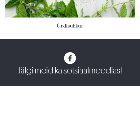
Ürdisuhkur
Jälgi meid ka sotsiaalmeedias!