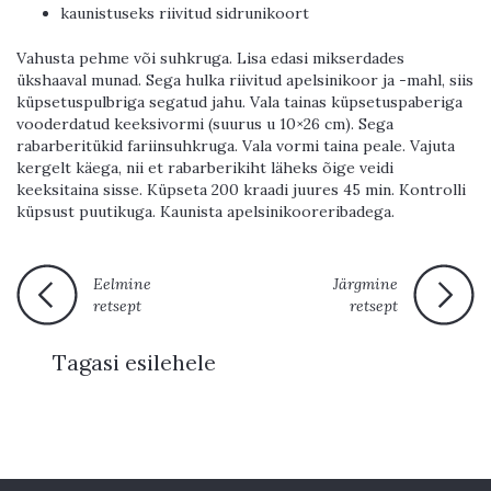
kaunistuseks riivitud sidrunikoort
Vahusta pehme või suhkruga. Lisa edasi mikserdades
ükshaaval munad. Sega hulka riivitud apelsinikoor ja -mahl, siis
küpsetuspulbriga segatud jahu. Vala tainas küpsetuspaberiga
vooderdatud keeksivormi (suurus u 10×26 cm). Sega
rabarberitükid fariinsuhkruga. Vala vormi taina peale. Vajuta
kergelt käega, nii et rabarberikiht läheks õige veidi
keeksitaina sisse. Küpseta 200 kraadi juures 45 min. Kontrolli
küpsust puutikuga. Kaunista apelsinikooreribadega.
Eelmine
Järgmine
retsept
retsept
Tagasi esilehele