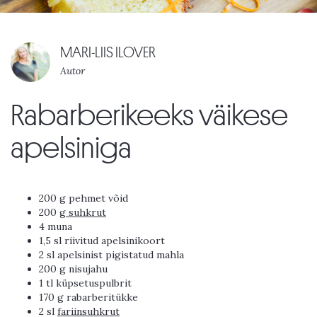
MARI-LIIS ILOVER
Autor
Rabarberikeeks väikese
apelsiniga
200 g pehmet võid
200 g
suhkrut
4 muna
1,5 sl riivitud apelsinikoort
2 sl apelsinist pigistatud mahla
200 g nisujahu
1 tl küpsetuspulbrit
170 g rabarberitükke
2 sl
fariinsuhkrut