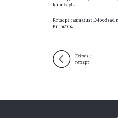
külmkapis.
Retsept raamatust „Moodsad moo
Kirjastus.
Eelmine
retsept