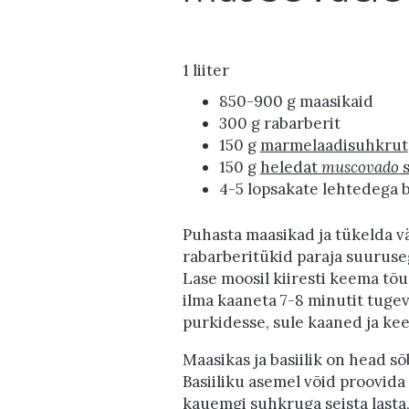
1 liiter
850-900 g maasikaid
300 g rabarberit
150 g
marmelaadisuhkrut
150 g
heledat
muscovado
s
4-5 lopsakate lehtedega b
Puhasta maasikad ja tükelda vä
rabarberitükid paraja suuruseg
Lase moosil kiiresti keema tõu
ilma kaaneta 7-8 minutit tugeva
purkidesse, sule kaaned ja keer
Maasikas ja basiilik on head s
Basiiliku asemel võid proovida
kauemgi suhkruga seista last