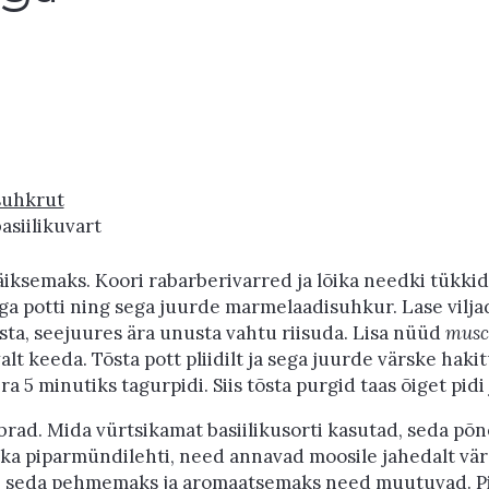
uhkrut
asiilikuvart
iksemaks. Koori rabarberivarred ja lõika needki tükkid
a potti ning sega juurde marmelaadisuhkur. Lase viljade
sta, seejuures ära unusta vahtu riisuda. Lisa nüüd
musc
lt keeda. Tõsta pott pliidilt ja sega juurde värske haki
a 5 minutiks tagurpidi. Siis tõsta purgid taas õiget pidi
õbrad. Mida vürtsikamat basiilikusorti kasutad, seda p
 ka piparmündilehti, need annavad moosile jahedalt vär
a, seda pehmemaks ja aromaatsemaks need muutuvad. Pi