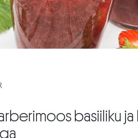
R
rberimoos basiiliku ja
ga