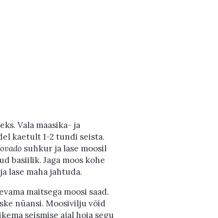
eks. Vala maasika- ja
l kaetult 1-2 tundi seista.
ovado
suhkur ja lase moosil
tud basiilik. Jaga moos kohe
 ja lase maha jahtuda.
õnevama maitsega moosi saad.
ske nüansi. Moosivilju võid
kema seismise ajal hoia segu