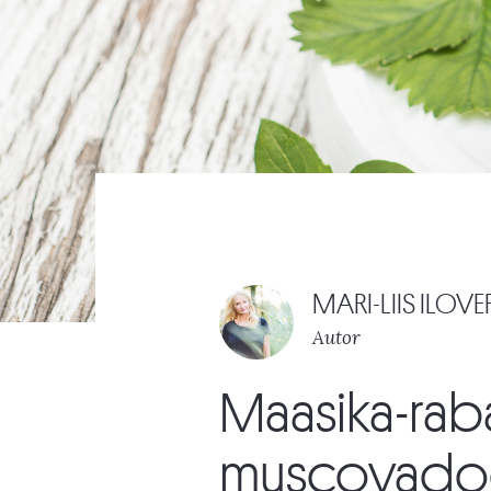
MARI-LIIS ILOVE
Autor
Maasika-raba
muscovado