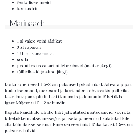
fenkoliseemneid
koriandrit
Marinaad:
1 sl valge veini äädikat
3 sl rapsiõli
1 tl
suhkruroosiirupit
soola
peenikesi rosmariini leheribasid (maitse järgi)
tšilliribasid (maitse järgi)
Lõika lõhefileest 1,5–2 cm paksused pikad ribad. Jahvata pipar,
fenkoliseemned, meresool ja koriander kohviveskis pulbriks.
Lase kuiv pann pliidil hästi kuumaks ja kuumuta lõhetükke
igast küljest u 10–12 sekundit.
Raputa kandikule õhuke kiht jahvatatud maitseaineid, veereta
lõhetükke maitseainesegus ja aseta paneeritud kalatükid kile
alla külmikusse seisma. Enne serveerimist lõika kalast 1,5–2 cm
paksused tükid.