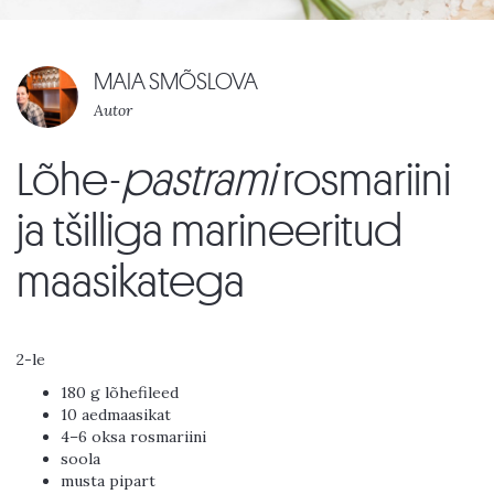
MAIA SMÕSLOVA
Autor
Lõhe-
pastrami
rosmariini
ja tšilliga marineeritud
maasikatega
2-le
180 g lõhefileed
10 aedmaasikat
4–6 oksa rosmariini
soola
musta pipart