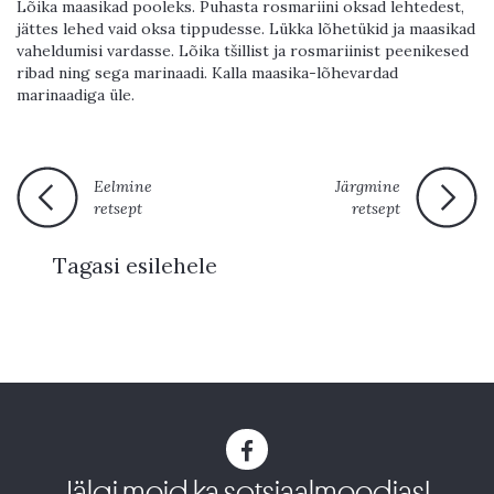
Lõika maasikad pooleks. Puhasta rosmariini oksad lehtedest,
jättes lehed vaid oksa tippudesse. Lükka lõhetükid ja maasikad
vaheldumisi vardasse. Lõika tšillist ja rosmariinist peenikesed
ribad ning sega marinaadi. Kalla maasika-lõhevardad
marinaadiga üle.
Eelmine
Järgmine
retsept
retsept
Tagasi esilehele
Jälgi meid ka sotsiaalmeedias!