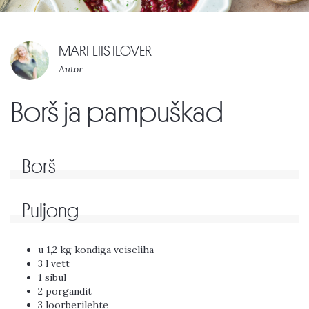
MARI-LIIS ILOVER
Autor
Borš ja pampuškad
Borš
Puljong
u 1,2 kg kondiga veiseliha
3 l vett
1 sibul
2 porgandit
3 loorberilehte