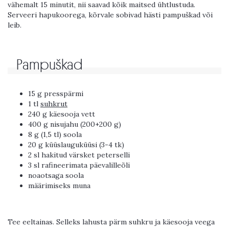
vähemalt 15 minutit, nii saavad kõik maitsed ühtlustuda.
Serveeri hapukoorega, kõrvale sobivad hästi pampuškad või
leib.
Pampuškad
15 g presspärmi
1 tl
suhkrut
240 g käesooja vett
400 g nisujahu (200+200 g)
8 g (1,5 tl) soola
20 g küüslauguküüsi (3-4 tk)
2 sl hakitud värsket peterselli
3 sl rafineerimata päevalilleõli
noaotsaga soola
määrimiseks muna
Tee eeltainas. Selleks lahusta pärm suhkru ja käesooja veega