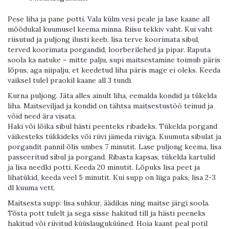
Pese liha ja pane potti. Vala külm vesi peale ja lase kaane all
mõõdukal kuumusel keema minna. Riisu tekkiv vaht. Kui vaht
riisutud ja puljong ilusti keeb, lisa terve koorimata sibul,
terved koorimata porgandid, loorberilehed ja pipar. Raputa
soola ka natuke – mitte palju, supi maitsestamine toimub päris
lõpus, aga niipalju, et keedetud liha päris mage ei oleks. Keeda
vaiksel tulel praokil kaane all 3 tundi.
Kurna puljong. Jäta alles ainult liha, eemalda kondid ja tükelda
liha. Maitseviljad ja kondid on tähtsa maitsestustöö teinud ja
võid need ära visata.
Haki või lõika sibul hästi peenteks ribadeks. Tükelda porgand
väikesteks tükkideks või riivi jämeda riiviga. Kuumuta sibulat ja
porgandit pannil õlis umbes 7 minutit. Lase puljong keema, lisa
passeeritud sibul ja porgand. Ribasta kapsas, tükelda kartulid
ja lisa needki potti. Keeda 20 minutit. Lõpuks lisa peet ja
lihatükid, keeda veel 5 minutit. Kui supp on liiga paks, lisa 2-3
dl kuuma vett.
Maitsesta supp: lisa suhkur, äädikas ning maitse järgi soola.
Tõsta pott tulelt ja sega sisse hakitud till ja hästi peeneks
hakitud või riivitud küüslauguküüned. Hoia kaant peal potil