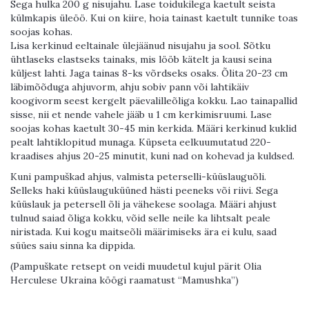
Sega hulka 200 g nisujahu. Lase toidukilega kaetult seista
külmkapis üleöö. Kui on kiire, hoia tainast kaetult tunnike toas
soojas kohas.
Lisa kerkinud eeltainale ülejäänud nisujahu ja sool. Sõtku
ühtlaseks elastseks tainaks, mis lööb kätelt ja kausi seina
küljest lahti. Jaga tainas 8-ks võrdseks osaks. Õlita 20-23 cm
läbimõõduga ahjuvorm, ahju sobiv pann või lahtikäiv
koogivorm seest kergelt päevalilleõliga kokku. Lao tainapallid
sisse, nii et nende vahele jääb u 1 cm kerkimisruumi. Lase
soojas kohas kaetult 30-45 min kerkida. Määri kerkinud kuklid
pealt lahtiklopitud munaga. Küpseta eelkuumutatud 220-
kraadises ahjus 20-25 minutit, kuni nad on kohevad ja kuldsed.
Kuni pampuškad ahjus, valmista peterselli-küüslauguõli.
Selleks haki küüslauguküüned hästi peeneks või riivi. Sega
küüslauk ja petersell õli ja vähekese soolaga. Määri ahjust
tulnud saiad õliga kokku, võid selle neile ka lihtsalt peale
niristada. Kui kogu maitseõli määrimiseks ära ei kulu, saad
süües saiu sinna ka dippida.
(Pampuškate retsept on veidi muudetul kujul pärit Olia
Herculese Ukraina köögi raamatust “Mamushka”)