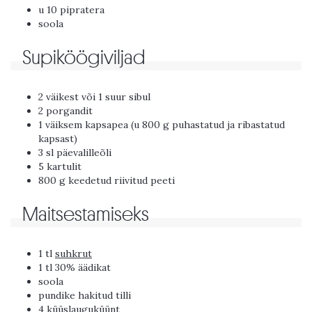
u 10 pipratera
soola
Supiköögiviljad
2 väikest või 1 suur sibul
2 porgandit
1 väiksem kapsapea (u 800 g puhastatud ja ribastatud
kapsast)
3 sl päevalilleõli
5 kartulit
800 g keedetud riivitud peeti
Maitsestamiseks
1 tl
suhkrut
1 tl 30% äädikat
soola
pundike hakitud tilli
4 küüslauguküünt