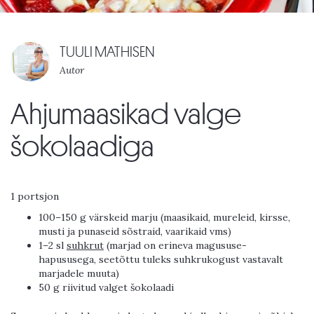
TUULI MATHISEN
Autor
Ahjumaasikad valge
šokolaadiga
1 portsjon
100–150 g värskeid marju (maasikaid, mureleid, kirsse,
musti ja punaseid sõstraid, vaarikaid vms)
1–2 sl
suhkrut
(marjad on erineva magususe-
hapususega, seetõttu tuleks suhkrukogust vastavalt
marjadele muuta)
50 g riivitud valget šokolaadi