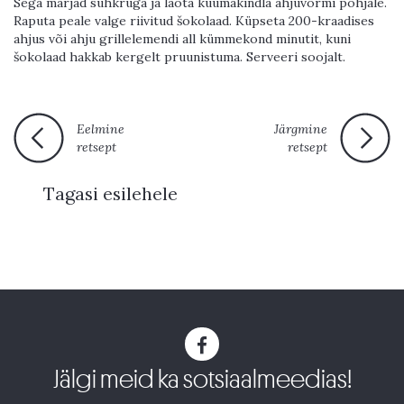
Sega marjad suhkruga ja laota kuumakindla ahjuvormi põhjale.
Raputa peale valge riivitud šokolaad. Küpseta 200-kraadises
ahjus või ahju grillelemendi all kümmekond minutit, kuni
šokolaad hakkab kergelt pruunistuma. Serveeri soojalt.
Eelmine
Järgmine
retsept
retsept
Tagasi esilehele
Jälgi meid ka sotsiaalmeedias!