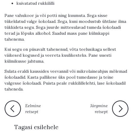
kuivatatud rukkililli
Pane vahukoor ja või potti ning kuumuta. Sega sisse
tükeldatud valge šokolaad. Sega, kuni moodustub ühtlane ilma
tükkideta segu. Sega juurde mittesulavad tumeda šokolaadi
terad ja lõpuks alkohol. Saadud mass pane külmkappi
tahenema.
Kui segu on piisavalt tahenenud, võta teelusikaga sellest
väikesed kogused ja veereta kuulikesteks. Pane uuesti
külmikusse jahtuma.
Sulata eraldi kaussides veevannil või mikrolaineahjus mõlemad
šokolaadid. Kasta pallikese üks pool tumedasse ja teine
valgesse šokolaadi. Puista peale rukkilillelehti, lase šokolaadil
taheneda.
Eelmine
Järgmine
retsept
retsept
Tagasi esilehele