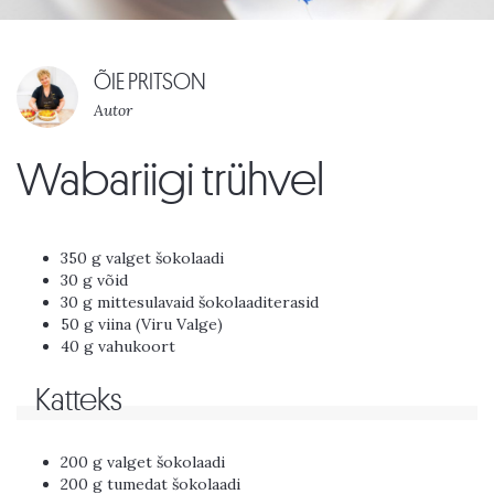
ÕIE PRITSON
Autor
Wabariigi trühvel
350 g valget šokolaadi
30 g võid
30 g mittesulavaid šokolaaditerasid
50 g viina (Viru Valge)
40 g vahukoort
Katteks
200 g valget šokolaadi
200 g tumedat šokolaadi