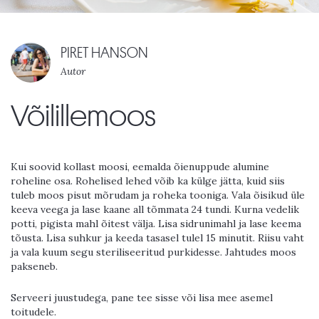
PIRET HANSON
Autor
Võilillemoos
Kui soovid kollast moosi, eemalda õienuppude alumine
roheline osa. Rohelised lehed võib ka külge jätta, kuid siis
tuleb moos pisut mõrudam ja roheka tooniga. Vala õisikud üle
keeva veega ja lase kaane all tõmmata 24 tundi. Kurna vedelik
potti, pigista mahl õitest välja. Lisa sidrunimahl ja lase keema
tõusta. Lisa suhkur ja keeda tasasel tulel 15 minutit. Riisu vaht
ja vala kuum segu steriliseeritud purkidesse. Jahtudes moos
pakseneb.
Serveeri juustudega, pane tee sisse või lisa mee asemel
toitudele.