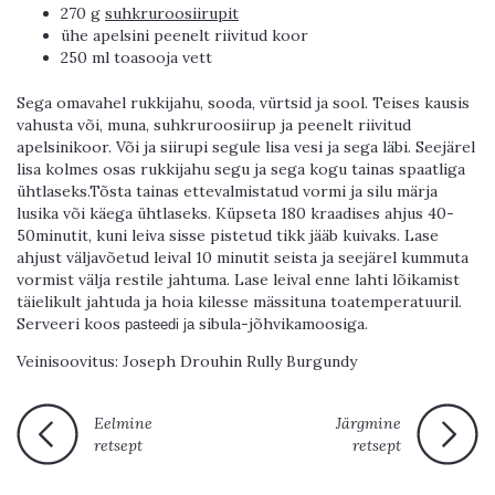
270 g
suhkruroosiirupit
ühe apelsini peenelt riivitud koor
250 ml toasooja vett
Sega omavahel rukkijahu, sooda, vürtsid ja sool. Teises kausis
vahusta või, muna, suhkruroosiirup ja peenelt riivitud
apelsinikoor. Või ja siirupi segule lisa vesi ja sega läbi. Seejärel
lisa kolmes osas rukkijahu segu ja sega kogu tainas spaatliga
ühtlaseks.Tõsta tainas ettevalmistatud vormi ja silu märja
lusika või käega ühtlaseks. Küpseta 180 kraadises ahjus 40-
50minutit, kuni leiva sisse pistetud tikk jääb kuivaks. Lase
ahjust väljavõetud leival 10 minutit seista ja seejärel kummuta
vormist välja restile jahtuma. Lase leival enne lahti lõikamist
täielikult jahtuda ja hoia kilesse mässituna toatemperatuuril.
Serveeri koos
sibula-jõhvikamoosiga.
pasteedi ja
Veinisoovitus: Joseph Drouhin Rully Burgundy
Eelmine
Järgmine
retsept
retsept