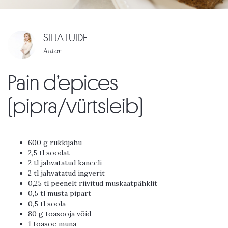
SILJA LUIDE
Autor
Pain d’epices
(pipra/vürtsleib)
600 g rukkijahu
2,5 tl soodat
2 tl jahvatatud kaneeli
2 tl jahvatatud ingverit
0,25 tl peenelt riivitud muskaatpähklit
0,5 tl musta pipart
0,5 tl soola
80 g toasooja võid
1 toasoe muna