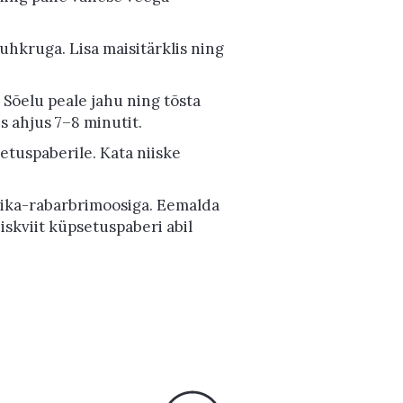
hkruga. Lisa maisitärklis ning
Sõelu peale jahu ning tõsta
 ahjus 7–8 minutit.
etuspaberile. Kata niiske
asika-rabarbrimoosiga. Eemalda
iskviit küpsetuspaberi abil