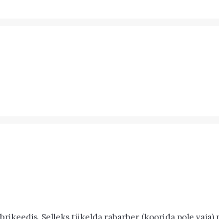
rikeedis. Selleks tükelda rabarber (koorida pole vaja)