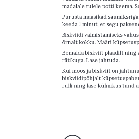
madalale tulele potti keema. 
Purusta maasikad saumiksriga 
keeda 1 minut, et segu paksene
Biskviidi valmistamiseks vahu
õrnalt kokku. Määri küpsetusp
Eemalda biskviit plaadilt ning
rätikuga. Lase jahtuda.
Kui moos ja biskviit on jahtu
biskviidipõhjalt küpsetuspaber
rulli ning lase külmikus tund 