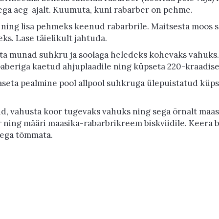
Sega aeg-ajalt. Kuumuta, kuni rabarber on pehme.
ning lisa pehmeks keenud rabarbrile. Maitsesta moos su
ks. Lase täielikult jahtuda.
sta munad suhkru ja soolaga heledeks kohevaks vahuks. 
aberiga kaetud ahjuplaadile ning küpseta 220-kraadises
 aseta pealmine pool allpool suhkruga ülepuistatud küps
nud, vahusta koor tugevaks vahuks ning sega õrnalt ma
 ning määri maasika-rabarbrikreem biskviidile. Keera b
aega tõmmata.