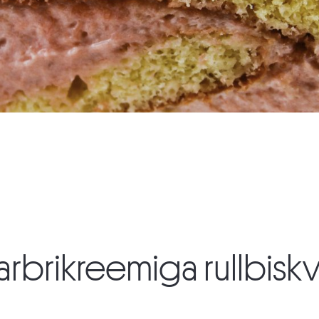
rbrikreemiga rullbiskvi