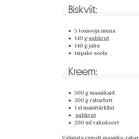
Biskviit:
5 toasooja muna
140 g
suhkrut
140 g jahu
tsipake soola
Kreem:
500 g maasikaid
300 g rabarbrit
1 sl maisitärklist
suhkrut
200 ml vahukoort
Valmista esmalt maasika-rabarb