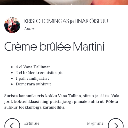
KRISTO TOMINGAS ja EINAR ÕISPUU
Autor
Crème brûlée Martini
4 cl Vana Tallinnat
2 cl brüleekreemisiirupit
1 pall vanillijäätist
Demerara suhkrut
Surista kannmikseris kokku Vana Tallinn, siirup ja jäätis. Vala
jook kokteiliklaasi ning puista joogi pinnale suhkrut. Põleta
suhkur leeklambiga karamelliks.
Eelmine
Järgmine