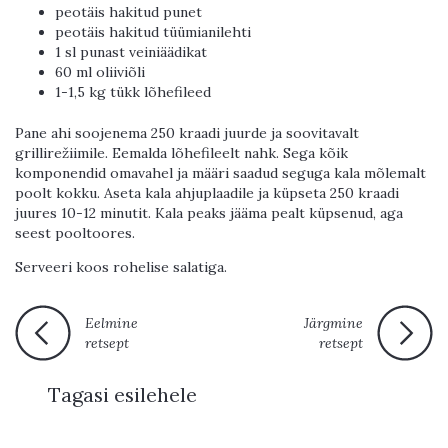
peotäis hakitud punet
peotäis hakitud tüümianilehti
1 sl punast veiniäädikat
60 ml oliiviõli
1-1,5 kg tükk lõhefileed
Pane ahi soojenema 250 kraadi juurde ja soovitavalt
grillirežiimile. Eemalda lõhefileelt nahk. Sega kõik
komponendid omavahel ja määri saadud seguga kala mõlemalt
poolt kokku. Aseta kala ahjuplaadile ja küpseta 250 kraadi
juures 10-12 minutit. Kala peaks jääma pealt küpsenud, aga
seest pooltoores.
Serveeri koos rohelise salatiga.
Eelmine
Järgmine
retsept
retsept
Tagasi esilehele