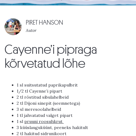
PIRET HANSON
Autor
Cayenne’i pipraga
kõrvetatud lõhe
1 sl suitsutatud paprikapulbrit
1/2 tl Cayenne’i pipart
2 tl röstitud sibulahelbeid
2 tl Dijoni sinepit (seemnetega)
3 sl meresoolahelbeid
1 tl jahvatatud valget pipart
1 sl
pruuni roosuhkrut
3 küüslauguküünt, peeneks hakitult
2 tl hakitud sidrunikoort