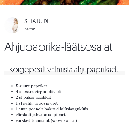
SILJA LUIDE
Autor
Ahjupaprika-läätsesalat
Kõigepealt valmista ahjupaprikad:
5 suurt paprikat
4 sl extra virgin oliiviõli
2 sl palsamiäädikat
1 sl
suhkruroosiirupit
1 suur peenelt hakitud küüslauguküüs
värskelt jahvatatud pipart
värsket tüümianit (soovi korral)