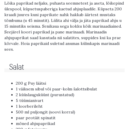
Lõika paprikad neljaks, puhasta seemnetest ja aseta, lõikepind
ülespool, küpsetuspaberiga kaetud ahjuplaadile. Küpseta 200
kraadi juures kuni paprikate nahk hakkab äärtest mustaks
tõmbuma (u 45 minutit). Lülita ahi välja ja jäta paprikad ahju u
15 minutiks seisma. Senikaua sega kokku kõik marinaadiained.
Seejärel koori paprikad ja pane marinaadi. Marinaadis
ahjupaprikat saad kasutada nii salatites, suppides kui ka prae
kõrvale. Hoia paprikaid suletud anumas külmkapis marinaadi
sees.
Salat
200 g Puy läätsi
1 väiksem sibul või paar-kolm šalottsibulat
2 küüslauguküünt (purustatud)
5 tüümianivart
1 loorberileht
500 ml puljongit (soovi korral)
paar peotäit spinatit
mõned ahjupaprikad