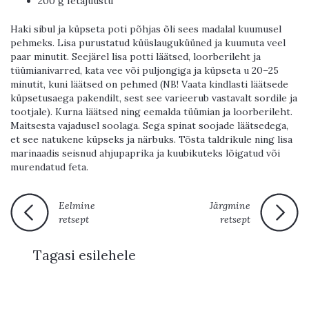
200 g fetajuustu
Haki sibul ja küpseta poti põhjas õli sees madalal kuumusel
pehmeks. Lisa purustatud küüslauguküüned ja kuumuta veel
paar minutit. Seejärel lisa potti läätsed, loorberileht ja
tüümianivarred, kata vee või puljongiga ja küpseta u 20–25
minutit, kuni läätsed on pehmed (NB! Vaata kindlasti läätsede
küpsetusaega pakendilt, sest see varieerub vastavalt sordile ja
tootjale). Kurna läätsed ning eemalda tüümian ja loorberileht.
Maitsesta vajadusel soolaga. Sega spinat soojade läätsedega,
et see natukene küpseks ja närbuks. Tõsta taldrikule ning lisa
marinaadis seisnud ahjupaprika ja kuubikuteks lõigatud või
murendatud feta.
Eelmine
Järgmine
retsept
retsept
Tagasi esilehele