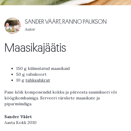
SANDER VÄÄRT, RANNO PAUKSON
Autor
Maasikajäätis
150 g külmutatud maasikaid
50 g vahukoort
10 g
tuhksuhkrut
Pane kõik komponendid kokku ja püreesta saumikseri või
köögikombainiga. Serveeri värskete maasikate ja
piparmündiga.
Sander Väärt
Aasta Kokk 2010