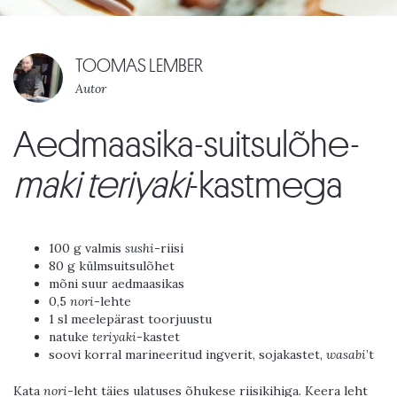
TOOMAS LEMBER
Autor
Aedmaasika-suitsulõhe-
maki
teriyaki
-kastmega
100 g valmis
sushi
-riisi
80 g külmsuitsulõhet
mõni suur aedmaasikas
0,5
nori
-lehte
1 sl meelepärast toorjuustu
natuke
teriyaki
-kastet
soovi korral marineeritud ingverit, sojakastet,
wasabi
’t
Kata
nori
-leht täies ulatuses õhukese riisikihiga. Keera leht