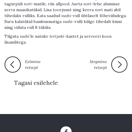
tagurpidi
nori
-matile, riis allpool. Aseta
nori
-lehe alumisse
serva maasikatükid. Lisa toorjuust ning keera
nori
mati abil
tihedaks rulliks. Kata saadud
sushi
-rull ühtlaselt lõheviiludega.
Suru kalatükid bambusmatiga
sushi
-rulli külge tihedalt kinni
ning viiluta rull 8 tükiks.
Tilguta
sushi
’le natuke
teriyaki
-kastet ja serveeri koos
lisanditega.
Eelmine
Järgmine
retsept
retsept
Tagasi esilehele